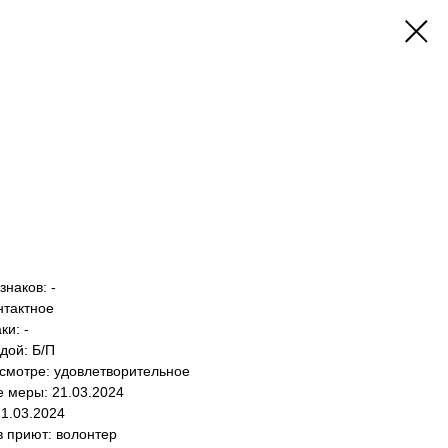
наков: -
нтактное
и: -
дой: Б/П
осмотре: удовлетворительное
е меры: 21.03.2024
21.03.2024
в приют: волонтер