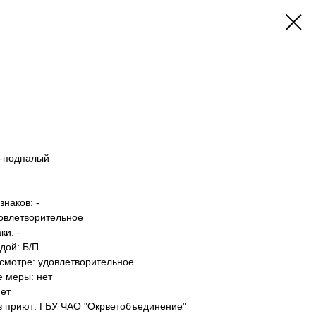
о-подпалый
наков: -
довлетворительное
и: -
дой: Б/П
осмотре: удовлетворительное
е меры: нет
нет
 в приют: ГБУ ЧАО "Окрветобъединение"