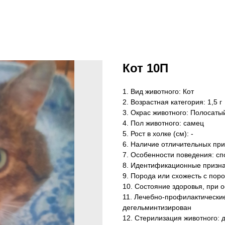
Кот 10П
1. Вид животного: Кот
2. Возрастная категория: 1,5 г
3. Окрас животного: Полосаты
4. Пол животного: самец
5. Рост в холке (см): -
6. Наличие отличительных при
7. Особенности поведения: сп
8. Идентификационные призна
9. Порода или схожесть с поро
10. Состояние здоровья, при 
11. Лечебно-профилактически
дегельминтизирован
12. Стерилизация животного: 