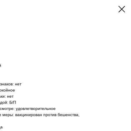
й
знаков: нет
окойное
ки: нет
дой: Б/П
осмотре: удовлетворительное
е меры: вакцинирован против бешенства,
да