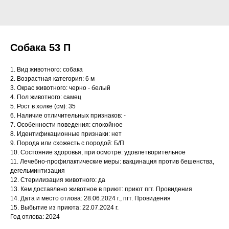
Собака 53 П
1. Вид животного: собака
2. Возрастная категория: 6 м
3. Окрас животного: черно - белый
4. Пол животного: самец
5. Рост в холке (см): 35
6. Наличие отличительных признаков: -
7. Особенности поведения: спокойное
8. Идентификационные признаки: нет
9. Порода или схожесть с породой: Б/П
10. Состояние здоровья, при осмотре: удовлетворительное
11. Лечебно-профилактические меры: вакцинация против бешенства,
дегельминтизация
12. Стерилизация животного: да
13. Кем доставлено животное в приют: приют пгт. Провидения
14. Дата и место отлова: 28.06.2024 г., пгт. Провидения
15. Выбытие из приюта: 22.07.2024 г.
Год отлова: 2024