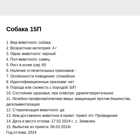
Собака 15П
1. Вид животного: собака
2. Возрастная категория: 4 г
3. Окрас животного: черный
4. Пол животного: самец
5. Рост в холке (см): 65
6. Наличие отличительных признаков: -
7. Особенности поведения: спокойное
8. Идентификационные признаки: нет
9. Порода или схожесть с породой: Б/П
10. Состояние здоровья, при осмотре: удовлетворительное
11. Лечебно-профилактические меры: вакцинация против бешенства,
дегельминтизация
12. Стерилизация животного: да
13. Кем доставлено животное в приют: приют пгт. Провидения
14. Дата и место отлова: 17.02.2024 г., с. Энмелен
15. Выбытие из приюта: 06.03.2024г.
Год отлова: 2024