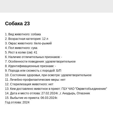
Собака 23
1. Вид животного: собака
2. Возрастная категория: 12 л
3. Окрас животного: бело-рыжий
4. Пол животного: сука
5. Рост в холке (см): 41
6. Наличие отличительных признаков: -
7. Особенности поведения: удовлетворительное
8. Идентификационные признаки: -
9. Порода или схожесть с породой: Б/П
10. Состояние здоровья, при осмотре: удовлетворительное
11. Лечебно-профилактические меры: нет
12. Стерилизация животного: нет
13. Кем доставлено животное в приют: ГБУ ЧАО "Окрветобъединение"
14. Дата и место отлова: 27.02.2024г. ,г. Анадырь, Отказник
15. Выбытие из приюта: 06.03.2024г.
Год отлова: 2024