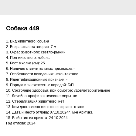
Собака 449
1. Вид животного: собака
2. Возрастная категория: 7 м
3. Окрас животного: светло-рыжий
4. Пол животного: кобель
5. Рост в холке (см): 25
6. Наличие отличительных признаков: -
7. Особенности поведения: неконтактное
8. Идентификационные признаки: -
9. Порода или схожесть с породой: Б/П
10. Состояние здоровья, при осмотре: удовлетворительное
11. Лечебно-профилактические меры: нет
12. Стерилизация животного: нет
13. Кем доставлено животное в приют: отлов
14. Дата и место отлова: 07.10.2024г., м-н Арктика
15. Выбытие из приюта: 24.10.2024г.
Год отлова: 2024