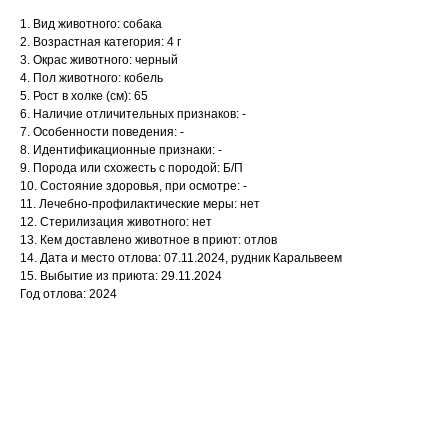
1. Вид животного: собака
2. Возрастная категория: 4 г
3. Окрас животного: черный
4. Пол животного: кобель
5. Рост в холке (см): 65
6. Наличие отличительных признаков: -
7. Особенности поведения: -
8. Идентификационные признаки: -
9. Порода или схожесть с породой: Б/П
10. Состояние здоровья, при осмотре: -
11. Лечебно-профилактические меры: нет
12. Стерилизация животного: нет
13. Кем доставлено животное в приют: отлов
14. Дата и место отлова: 07.11.2024, рудник Каральвеем
15. Выбытие из приюта: 29.11.2024
Год отлова: 2024