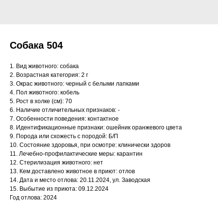
Собака 504
1. Вид животного: собака
2. Возрастная категория: 2 г
3. Окрас животного: черный с белыми лапками
4. Пол животного: кобель
5. Рост в холке (см): 70
6. Наличие отличительных признаков: -
7. Особенности поведения: контактное
8. Идентификационные признаки: ошейник оранжевого цвета
9. Порода или схожесть с породой: Б/П
10. Состояние здоровья, при осмотре: клинически здоров
11. Лечебно-профилактические меры: карантин
12. Стерилизация животного: нет
13. Кем доставлено животное в приют: отлов
14. Дата и место отлова: 20.11.2024, ул. Заводская
15. Выбытие из приюта: 09.12.2024
Год отлова: 2024