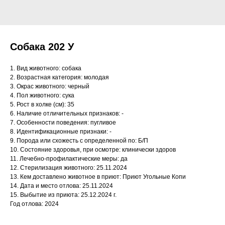
Собака 202 У
1. Вид животного: собака
2. Возрастная категория: молодая
3. Окрас животного: черный
4. Пол животного: сука
5. Рост в холке (см): 35
6. Наличие отличительных признаков: -
7. Особенности поведения: пугливое
8. Идентификационные признаки: -
9. Порода или схожесть с определенной по: Б/П
10. Состояние здоровья, при осмотре: клинически здоров
11. Лечебно-профилактические меры: да
12. Стерилизация животного: 25.11.2024
13. Кем доставлено животное в приют: Приют Угольные Копи
14. Дата и место отлова: 25.11.2024
15. Выбытие из приюта: 25.12.2024 г.
Год отлова: 2024