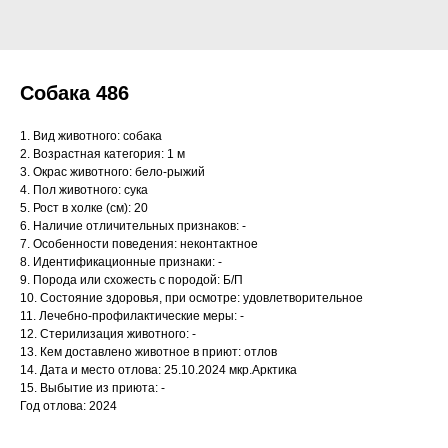
Собака 486
1. Вид животного: собака
2. Возрастная категория: 1 м
3. Окрас животного: бело-рыжий
4. Пол животного: сука
5. Рост в холке (см): 20
6. Наличие отличительных признаков: -
7. Особенности поведения: неконтактное
8. Идентификационные признаки: -
9. Порода или схожесть с породой: Б/П
10. Состояние здоровья, при осмотре: удовлетворительное
11. Лечебно-профилактические меры: -
12. Стерилизация животного: -
13. Кем доставлено животное в приют: отлов
14. Дата и место отлова: 25.10.2024 мкр.Арктика
15. Выбытие из приюта: -
Год отлова: 2024