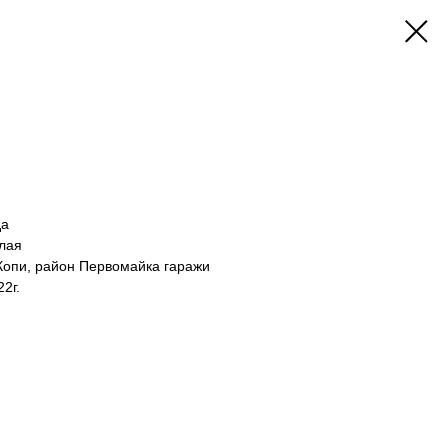
да
лая
Копи, район Первомайка гаражи
22г.