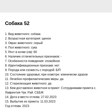
Собака 52
1. Вид животного: собака
2. Возрастная категория: щенок
3. Окрас животного: серый
4. Пол животного: сука
5. Рост в холке (см): 60
6. Наличие отличительных признаков: -
7. Особенности поведения: спокойное
8. Идентификационные признаки: нет
9. Порода или схожесть с породой: Б/П
10. Состояние здоровья, при осмотре: клинически здоров
11. Лечебно-профилактические меры: да
12. Стерилизация животного: да
13. Кем доставлено животное в приют: Сотрудниками приюта с.
Лаврентия Чук. Рай. СББЖ
14. Дата и место отлова: 27.02.2023
15. Выбытие из приюта: 11.03.2023
Год отлова: 2023