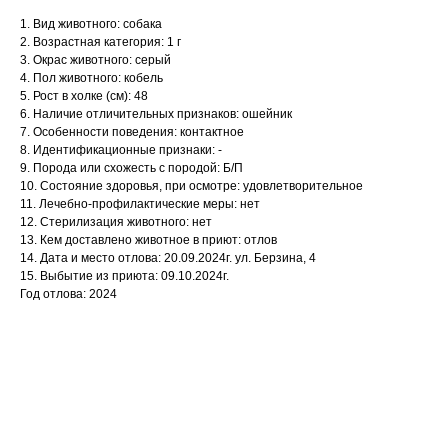
1. Вид животного: собака
2. Возрастная категория: 1 г
3. Окрас животного: серый
4. Пол животного: кобель
5. Рост в холке (см): 48
6. Наличие отличительных признаков: ошейник
7. Особенности поведения: контактное
8. Идентификационные признаки: -
9. Порода или схожесть с породой: Б/П
10. Состояние здоровья, при осмотре: удовлетворительное
11. Лечебно-профилактические меры: нет
12. Стерилизация животного: нет
13. Кем доставлено животное в приют: отлов
14. Дата и место отлова: 20.09.2024г. ул. Берзина, 4
15. Выбытие из приюта: 09.10.2024г.
Год отлова: 2024