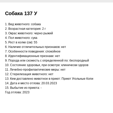
Собака 137 У
1. Вид животного: собака
2. Возрастная категория: 2 г
3. Окрас животного: черно рыжий
4. Пол животного: сука
5. Рост в холке (см): 55
6. Наличие отличительных признаков: нет
7. Особенности поведения: спокойное
8. Идентификационные признаки: нет
9. Порода или схожесть с определенной по: беспородный
10. Состояние здоровья, при осмотре: клинически здоров
11. Лечебно-профилактические меры: нет
12. Стерилизация животного: нет
13. Кем доставлено животное в приют: Приют Угольные Копи
14. Дата и место отлова: 20.03.2023
15. Выбытие из приюта: -
Год отлова: 2023