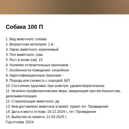
Собака 100 П
1. Вид животного: собака
2. Возрастная категория: 1 м
3. Окрас животного: коричневый
4. Пол животного: сука
5. Рост в холке (см): 15
6. Наличие отличительных признаков: -
7. Особенности поведения: спокойное
8. Идентификационные признаки: -
9. Порода или схожесть с породой: Б/П
10. Состояние здоровья, при осмотре: удовлетворительное
11. Лечебно-профилактические меры: вакцинация против бешенства,
дегельминтизация
12. Стерилизация животного: да
13. Кем доставлено животное в приют: приют пгт. Провидения
14. Дата и место отлова: 18.12.2024 г., пгт. Провидения
15. Выбытие из приюта: 21.03.2025 г.
Год отлова: 2024