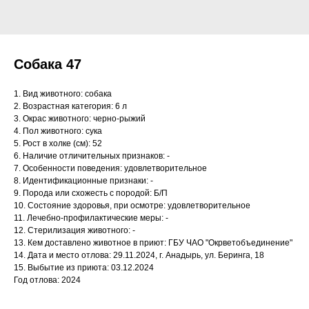
Собака 47
1. Вид животного: собака
2. Возрастная категория: 6 л
3. Окрас животного: черно-рыжий
4. Пол животного: сука
5. Рост в холке (см): 52
6. Наличие отличительных признаков: -
7. Особенности поведения: удовлетворительное
8. Идентификационные признаки: -
9. Порода или схожесть с породой: Б/П
10. Состояние здоровья, при осмотре: удовлетворительное
11. Лечебно-профилактические меры: -
12. Стерилизация животного: -
13. Кем доставлено животное в приют: ГБУ ЧАО "Окрветобъединение"
14. Дата и место отлова: 29.11.2024, г. Анадырь, ул. Беринга, 18
15. Выбытие из приюта: 03.12.2024
Год отлова: 2024