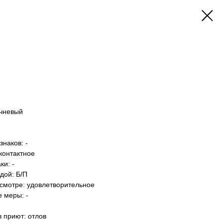
ичневый
наков: -
контактное
и: -
дой: Б/П
осмотре: удовлетворительное
 меры: -
в приют: отлов