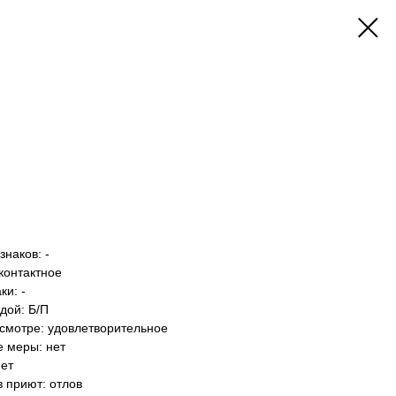
наков: -
контактное
и: -
дой: Б/П
осмотре: удовлетворительное
е меры: нет
нет
в приют: отлов