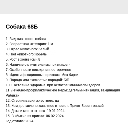
Собака 68Б
1. Вид животного: собака
2. Возрастная категория: 1 м
3. Окрас животного: белый
4. Пол животного: кобель
5. Рост в холке (см): 8
6. Наличие отличительных признаков: -
7. Особенности поведения: осторожное
8. Идентификационные признаки: без бирки
9. Порода или схожесть с породой: Б/П
10. Состояние здоровья, при осмотре: клинически здоров
11. Лечебно-профилактические меры: дегельминтизация, вакцинация
Рабикан
12. Стерилизация животного: да
13. Кем доставлено животное в приют: Приют Беринговский
14. Дата и место отлова: 19.01.2024
15. Выбытие из приюта: 06.02.2024
Год отлова: 2024