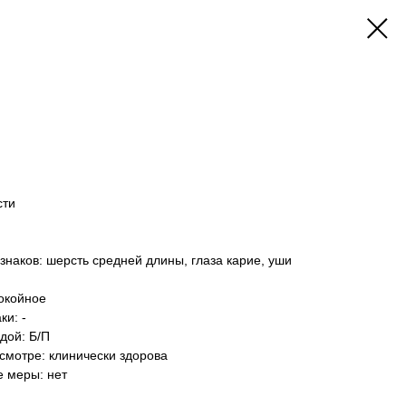
сти
знаков: шерсть средней длины, глаза карие, уши
окойное
и: -
дой: Б/П
осмотре: клинически здорова
е меры: нет