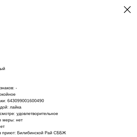
лый
наков: -
окойное
аки: 643099001600490
дой: лайка
осмотре: удовлетворительное
е меры: нет
нет
 в приют: Билибинской Рай СББЖ