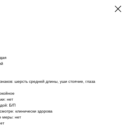
одая
ий
знаков: шерсть средней длины, уши стоячие, глаза
окойное
ки: нет
дой: Б/П
осмотре: клинически здорова
е меры: нет
нет