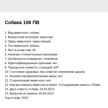
Собака 108 ПВ
1. Вид животного: собака
2. Возрастная категория: взрослая
3. Окрас животного: черно-белый
4. Пол животного: кобель
5. Рост в холке (см): 45
6. Наличие отличительных признаков: -
7. Особенности поведения: спокойное
8. Идентификационные признаки: нет
9. Порода или схожесть с породой: Б/П
10. Состояние здоровья, при осмотре: клинически здоров
11. Лечебно-профилактические меры: нет
12. Стерилизация животного: нет
13. Кем доставлено животное в приют: Сотрудниками приюта г.Певек
14. Дата и место отлова: 24.03.2023
15. Выбытие из приюта: 03.04.2023
Год отлова: 2023