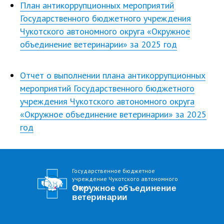
План антикоррупционных мероприятий
Государственного бюджетного учреждения
Чукотского автономного округа «Окружное
объединение ветеринарии» за 2025 год
© 2020 Сайт Государственного бюджетного
Отчет о выполнении плана антикоррупционных
учреждения Чукотского автономного округа
"Окружное объединение ветеринарии".
мероприятий Государственного бюджетного
Все права защищены. Размещение
Противодействие
Об учреждении
учреждения Чукотского автономного округа
материалов возможно только при условии
Филиалы
Услуги
обязательной ссылки.
Новости
Контакты
коррупции
«Окружное объединение ветеринарии» за 2025
Главная
Приюты
год
Государственное бюджетное
учреждение Чукотского автономного
округа
Окружное объединение
ветеринарии