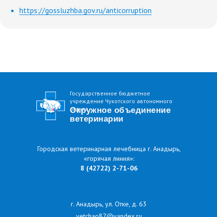
"Окружное объединение ветеринарии".
https://gossluzhba.gov.ru/anticorruption
Все права защищены. Размещение
Противодействие
Об учреждении
материалов возможно только при условии
Филиалы
Услуги
обязательной ссылки.
Новости
Контакты
коррупции
Главная
Приюты
Государственное бюджетное
учреждение Чукотского автономного
округа
Окружное объединение
ветеринарии
Городская ветеринарная лечебница г. Анадырь,
«горячая линия»:
8
(42722) 2-71-06
г. Анадырь, ул. Отке, д. 63
vetchao87@yandex.ru