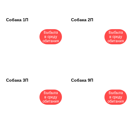
Животные без владельца
г. Билибино
Собака 1П
Собака 2П
Выбыла
Выбыла
в среду
в среду
Животные без владельца
Животные без владельца
обитания
обитания
п. Беринговский
пгт. Эгвекинот
Архив приюта пгт.
Архив приюта г. Билибино
Провидения
Собака 3П
Собака 9П
Архив приюта с.
Выбыла
Выбыла
Лаврентия
в среду
в среду
обитания
обитания
Животные отказники пгт.
Животные отказники пгт.
Эгвекинот
Провидения