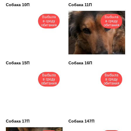
Собака 10П
Собака 11П
Животные без
владельца г. Анадырь
Выбыла
Выбыла
в среду
в среду
обитания
обитания
Архив приюта г.
Анадырь
Животные отказники г.
Анадырь
Собака 15П
Собака 16П
Выбыла
Выбыла
в среду
в среду
обитания
обитания
Собака 17П
Собака 147П