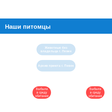
Наши питомцы
Животные без
владельца г. Певек
Архив приюта г. Певек
Выбыла
Выбыла
в среду
в среду
обитания
обитания