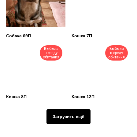
Собака 69П
Кошка 7П
Выбыла
Выбыла
в среду
в среду
обитания
обитания
© 2020 Сайт Государственного бюджетного
учреждения Чукотского автономного округа
Кошка 8П
Кошка 12П
"Окружное объединение ветеринарии".
Все права защищены. Размещение
Противодействие
Об учреждении
материалов возможно только при условии
Филиалы
Услуги
обязательной ссылки.
Новости
Контакты
коррупции
Главная
Приюты
Загрузить ещё